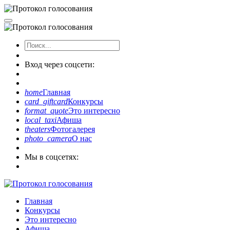
Вход через соцсети:
home
Главная
card_giftcard
Конкурсы
format_quote
Это интересно
local_taxi
Афиша
theaters
Фотогалерея
photo_camera
О нас
Мы в соцсетях:
Главная
Конкурсы
Это интересно
Афиша