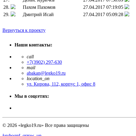
28.
Пахом Пахомов
27.04.2017 07:19:05
29.
Дмитрий Исай
27.04.2017 05:09:28
Вернуться к проекту
Наши контакты:
call
+7(3902) 297-630
mail
abakan@legko19.ru
location_on
ул. Кирова, 112, корпус 1, офис 8
Мы в соцсетях:
© 2026 «legko19.ru» Все права защищены
keyboard_arrow_up