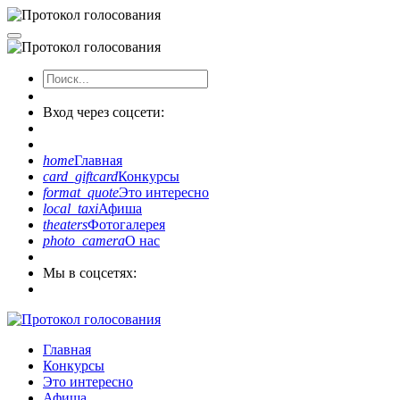
Вход через соцсети:
home
Главная
card_giftcard
Конкурсы
format_quote
Это интересно
local_taxi
Афиша
theaters
Фотогалерея
photo_camera
О нас
Мы в соцсетях:
Главная
Конкурсы
Это интересно
Афиша