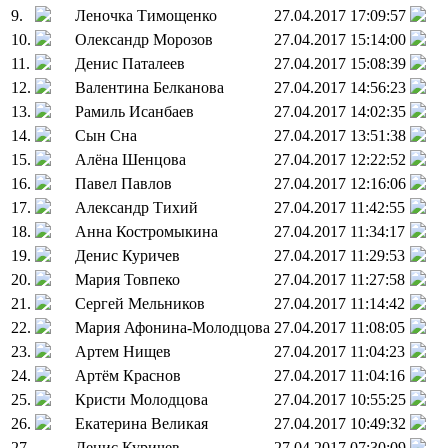
9.
Леночка Тимощенко
27.04.2017 17:09:57
10.
Олександр Морозов
27.04.2017 15:14:00
11.
Денис Паталеев
27.04.2017 15:08:39
12.
Валентина Белканова
27.04.2017 14:56:23
13.
Рамиль Исанбаев
27.04.2017 14:02:35
14.
Сын Сна
27.04.2017 13:51:38
15.
Алёна Шенцова
27.04.2017 12:22:52
16.
Павел Павлов
27.04.2017 12:16:06
17.
Александр Тихий
27.04.2017 11:42:55
18.
Анна Костромыкина
27.04.2017 11:34:17
19.
Денис Куричев
27.04.2017 11:29:53
20.
Мария Товпеко
27.04.2017 11:27:58
21.
Сергей Мельников
27.04.2017 11:14:42
22.
Мария Афонина-Молодцова
27.04.2017 11:08:05
23.
Артем Нищев
27.04.2017 11:04:23
24.
Артём Краснов
27.04.2017 11:04:16
25.
Кристи Молодцова
27.04.2017 10:55:25
26.
Екатерина Великая
27.04.2017 10:49:32
27.
Денис Куричев
27.04.2017 07:30:09