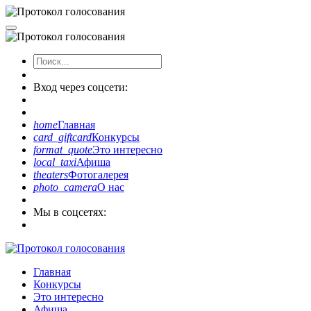
Вход через соцсети:
home
Главная
card_giftcard
Конкурсы
format_quote
Это интересно
local_taxi
Афиша
theaters
Фотогалерея
photo_camera
О нас
Мы в соцсетях:
Главная
Конкурсы
Это интересно
Афиша