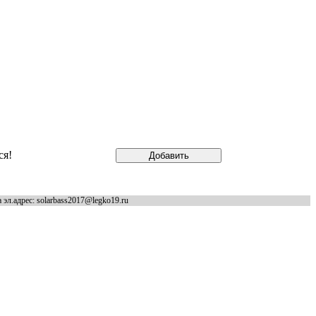
ся!
эл.адрес: solarbass2017@legko19.ru