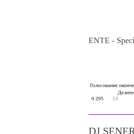
ENTE - Spec
Голосование оконч
Делите
0
295
13
DJ SENE