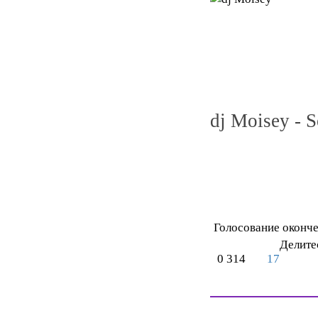
dj Moisey - 
Голосование оконч
Делите
0
314
17