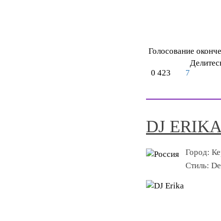
Голосование оконч
Делитес
0
423
7
DJ ERIK
Город:
Ке
Стиль:
De