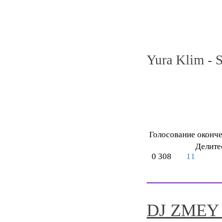
Yura Klim - 
Голосование оконч
Делите
0
308
11
DJ ZMEY