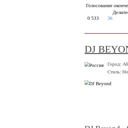
Голосование оконч
Делите
0
533
36
DJ BEYO
Город:
Аб
Стиль:
Ho