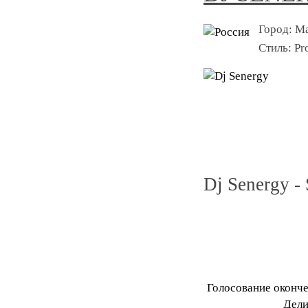
Город:
Ма
Стиль:
Pr
Dj Senergy -
Голосование оконч
Дели