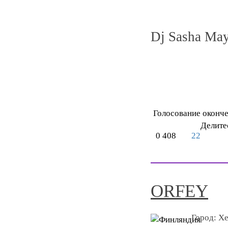
Dj Sasha May
Голосование оконч
Делите
0
408
22
ORFEY
Город:
Хе