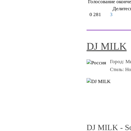
Голосование оконч
Делитес
0
281
3
DJ MILK
Город:
Ми
Стиль:
Ho
DJ MILK - So