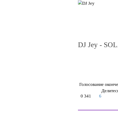
DJ Jey - S
Голосование оконч
Делитес
0
341
6