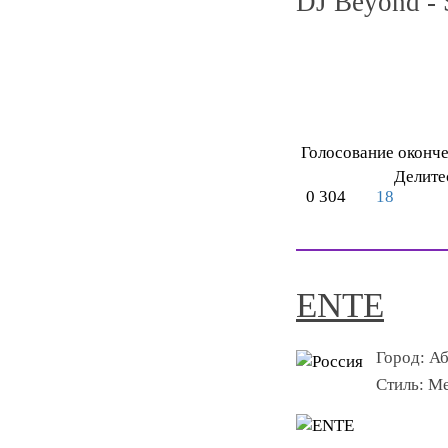
DJ Beyond - 
Голосование оконч
Делите
0
304
18
ENTE
Город:
Аб
Стиль:
Me