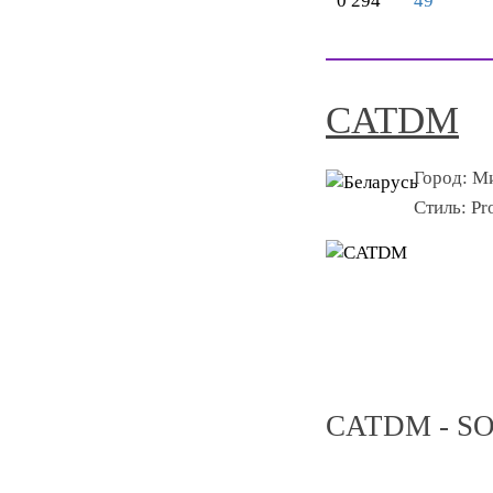
0
294
49
CATDM
Город:
М
Стиль:
Pr
CATDM - S