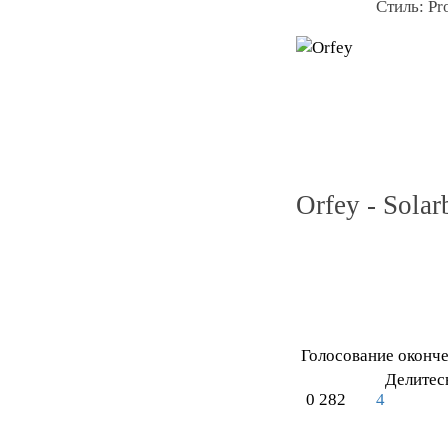
Стиль:
Pr
Orfey - Solar
Голосование оконч
Делитес
0
282
4