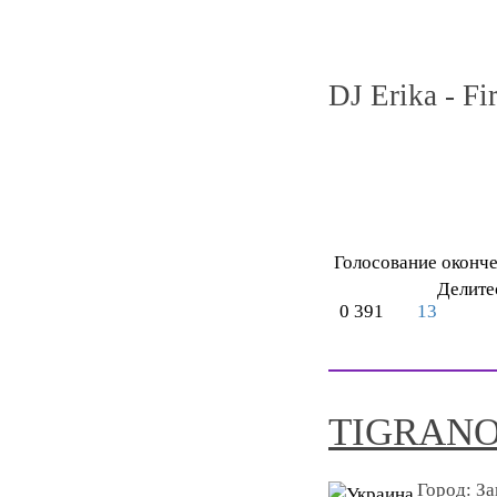
DJ Erika - Fi
Голосование оконч
Делите
0
391
13
TIGRAN
Город:
За