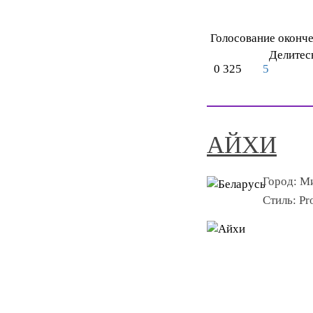
Голосование оконч
Делитес
0
325
5
АЙХИ
Город:
М
Стиль:
Pr