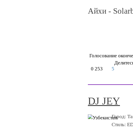
Айхи - Solar
Голосование оконч
Делитес
0
253
5
DJ JEY
Город:
Та
Стиль:
E