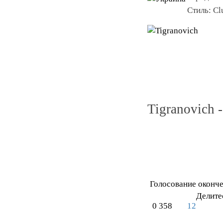
Стиль:
Cl
Tigranovich -
Голосование оконч
Делите
0
358
12